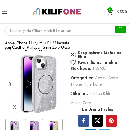
0
0,00
$
Apple iPhone 11 uyumlu Kılıf Magsafe
Şarj Özellikli Parlayan Simli Zore Okso
Kapak T35625
Karşılaştırma Listesine
Ekle
Favori listesine ekle
Stok kodu:
T35625
Kategoriler:
Apple
,
Apple
iPhone 11
,
iPhone
Etiketler:
Telefon Kılıfı
Marka:
Zore
Büyütmek için tıklayın
Bu Ürünü Paylaş
6,00
$
RENK