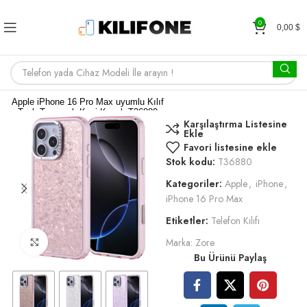
0
0,00
$
Apple iPhone 16 Pro Max uyumlu Kılıf
Taşlı Tasarımlı Kapi Kapak T36880
Karşılaştırma Listesine
Ekle
Favori listesine ekle
Stok kodu:
T36880
Kategoriler:
Apple
,
iPhone
,
iPhone 16 Pro Max
Etiketler:
Telefon Kılıfı
Marka:
Zore
Büyütmek için tıklayın
2,38
$
Bu Ürünü Paylaş
RENK