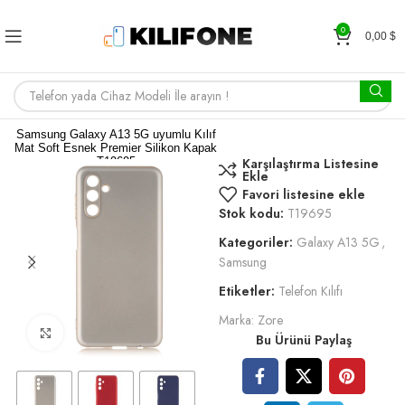
0
0,00
$
Samsung Galaxy A13 5G uyumlu Kılıf
Mat Soft Esnek Premier Silikon Kapak
T19695
Karşılaştırma Listesine
Ekle
Favori listesine ekle
Stok kodu:
T19695
Kategoriler:
Galaxy A13 5G
,
Samsung
Etiketler:
Telefon Kılıfı
Marka:
Zore
Büyütmek için tıklayın
Bu Ürünü Paylaş
1,26
$
RENK