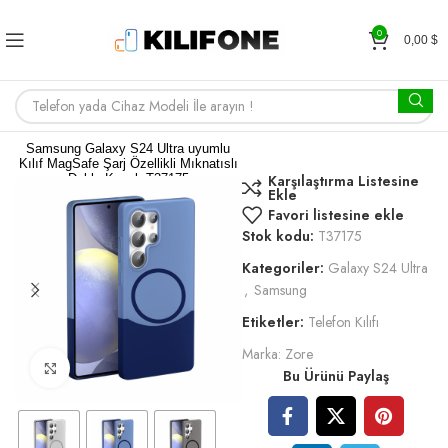
0
0,00
$
Samsung Galaxy S24 Ultra uyumlu
Kılıf MagSafe Şarj Özellikli Mıknatıslı
Duble Kapak T37175
Karşılaştırma Listesine
Ekle
Favori listesine ekle
Stok kodu:
T37175
Kategoriler:
Galaxy S24 Ultra
,
Samsung
Etiketler:
Telefon Kılıfı
Marka:
Zore
Büyütmek için tıklayın
Bu Ürünü Paylaş
5,20
$
RENK