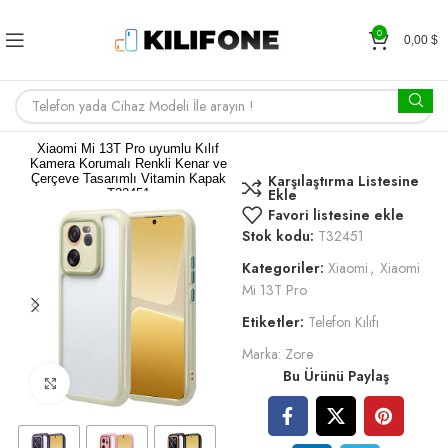
0
0,00
$
Xiaomi Mi 13T Pro uyumlu Kılıf
Kamera Korumalı Renkli Kenar ve
Çerçeve Tasarımlı Vitamin Kapak
Karşılaştırma Listesine
Ekle
T32451
Favori listesine ekle
Stok kodu:
T32451
Kategoriler:
Xiaomi
,
Xiaomi
Mi 13T Pro
Etiketler:
Telefon Kılıfı
Marka:
Zore
Bu Ürünü Paylaş
Büyütmek için tıklayın
1,00
$
RENK